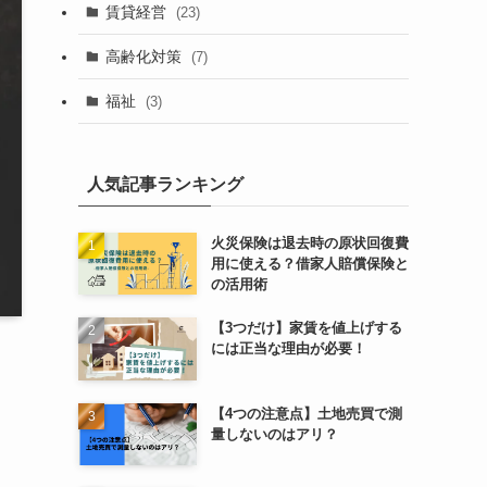
賃貸経営
(23)
高齢化対策
(7)
福祉
(3)
人気記事ランキング
火災保険は退去時の原状回復費
用に使える？借家人賠償保険と
の活用術
【3つだけ】家賃を値上げする
には正当な理由が必要！
【4つの注意点】土地売買で測
量しないのはアリ？