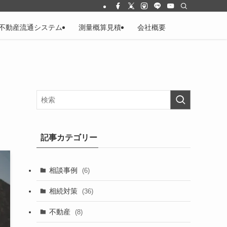
不動産流通システム
測量概算見積
会社概要
記事カテゴリー
相談事例
(6)
相続対策
(36)
不動産
(8)