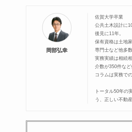
佐賀大学卒業
公共土木設計に1
後見に11年。
保有資格は土地
岡部弘幸
専門士など他多
実務実績は相続相
介数が350件な
コラムは実務で
トータル50年の
う、正しい不動