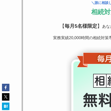
＼誰に相談
相続対
【
毎月5名様限定
】
あな
実務実績20,000時間の相続