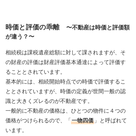
(不動産)
遺言執行
〇
〇
〇
時価と評価の乖離
〜
不動産は時価と評価額
遺言書検
〇
〇
が違う？
〜
認
遺産分割
〇
〇
〇
相続税は課税遺産総額に対して課されますが、そ
協議
の財産の評価は財産評価基本通達によって評価す
ることとされています。
相続税申
〇
基本的には、相続開始時点での時価で評価するこ
告
ととされていますが、時価の定義が世間一般の認
準確定申
〇
識と大きくズレるのが不動産です。
告
一般的に不動産の価格は、ひとつの物件に４つの
各種名義
〇
〇
〇
価格がつけられるので、「
一物四価
」と呼ばれて
変更
います。