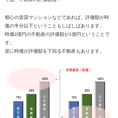
遺産分割
〇
調停・審
都心の賃貸マンションなどであれば、評価額が時
判
価の半分以下ということもしばしばあります。
時価2億円の不動産の評価額が1億円ということで
その他訴
〇
訟
す。
逆に時価が評価額を下回る不動産もあります。