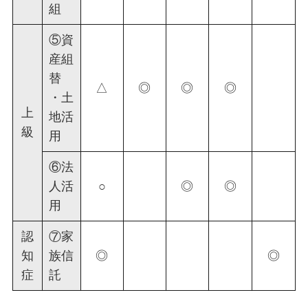
組
⑤資
産組
替
△
◎
◎
◎
・土
上
地活
級
用
⑥法
人活
○
◎
◎
用
認
⑦家
知
族信
◎
◎
症
託