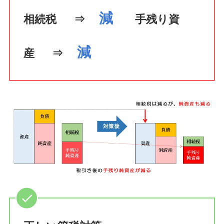
減
相続税
⇒
手残り資
減
産
⇒