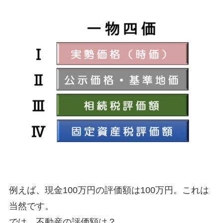
不動産登
〇
記
不動産
処分・換
価
測量・分
筆
相続放棄
〇
〇
限定承認
〇
〇
の
申述
例えば、現金100万円の評価額は100万円。これは
遺留分額
〇
〇
当然です。
請求
では、不動産の評価額は？