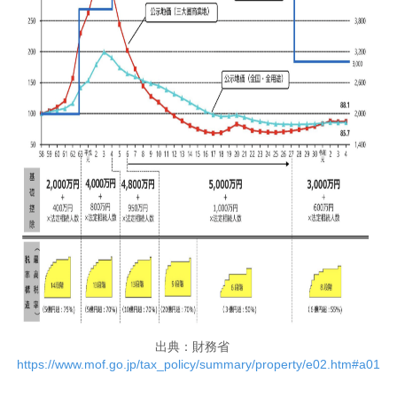
出典：財務省
https://www.mof.go.jp/tax_policy/summary/property/e02.htm#a01