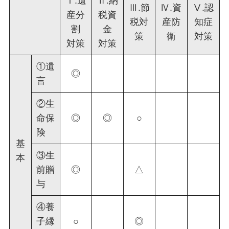
Ⅰ.遺
Ⅱ.納
Ⅲ.節
Ⅳ.資
Ⅴ.認
産分
税資
税対
産防
知症
割
金
策
衛
対策
対策
対策
①遺
◎
言
②生
命保
◎
◎
○
険
基
③生
本
前贈
◎
△
与
④養
子縁
○
◎