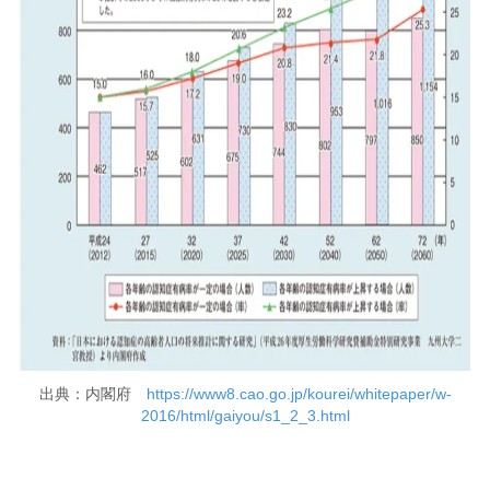
出典：内閣府
https://www8.cao.go.jp/kourei/whitepaper/w-
2016/html/gaiyou/s1_2_3.html