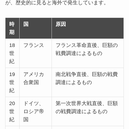
が、歴史的に見ると海外で発生しています。
時
国
原因
期
18
フランス
フランス革命直後、巨額の
世
戦費調達によるもの
紀
19
アメリカ
南北戦争直後、巨額の戦費
世
合衆国
調達によるもの
紀
20
ドイツ、
第一次世界大戦直後、巨額
世
ロシア帝
の戦費調達によるもの
紀
国