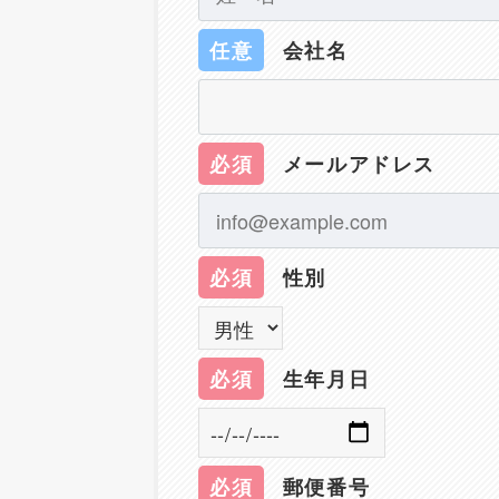
任意
会社名
必須
メールアドレス
必須
性別
必須
生年月日
必須
郵便番号