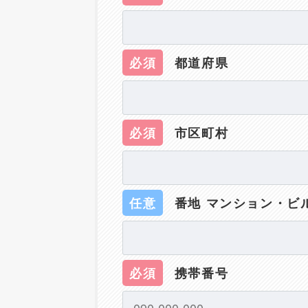
必須
都道府県
必須
市区町村
任意
番地 マンション・ビ
必須
携帯番号